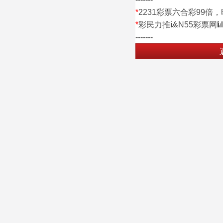
*
2231彩票六合彩99倍，
*
彩民力推🎱N55彩票网
-------